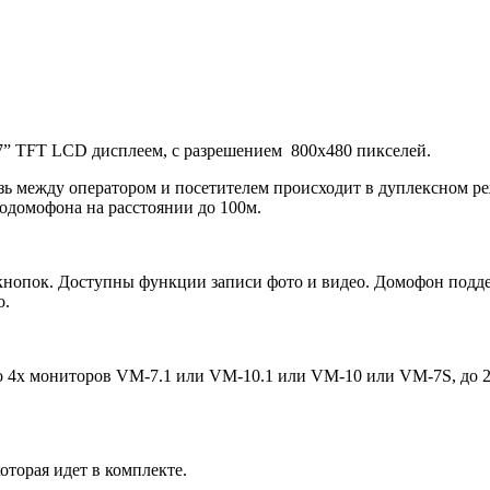
7” TFT LCD дисплеем, с разрешением 800х480 пикселей.
 между оператором и посетителем происходит в дуплексном ре
еодомофона на расстоянии до 100м.
опок. Доступны функции записи фото и видео. Домофон поддер
о.
о 4х мониторов VM-7.1 или VM-10.1 или VM-10 или VM-7S, до 
оторая идет в комплекте.