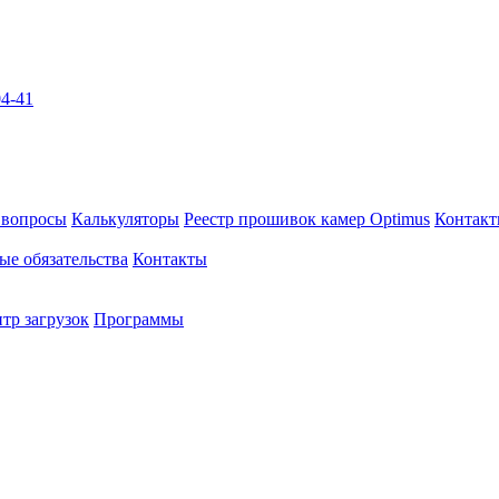
04-41
 вопросы
Калькуляторы
Реестр прошивок камер Optimus
Контак
ые обязательства
Контакты
тр загрузок
Программы