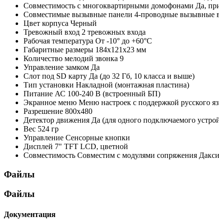
Совместимость с многоквартирными домофонами
Да, пр
Совместимые вызывные панели
4-проводные вызывные 
Цвет корпуса
Черный
Тревожный вход
2 тревожных входа
Рабочая температура
От -10° до +60°С
Габаритные размеры
184х121х23 мм
Количество мелодий звонка
9
Управление замком
Да
Слот под SD карту
Да (до 32 Гб, 10 класса и выше)
Тип установки
Накладной (монтажная пластина)
Питание
АС 100-240 В (встроенный БП)
Экранное меню
Меню настроек с поддержкой русского я
Разрешение
800х480
Детектор движения
Да (для одного подключаемого устрой
Вес
524 гр
Управление
Сенсорные кнопки
Дисплей
7" TFT LCD, цветной
Совместимость
Совместим с модулями сопряжения Даксис ht
Файлы
Файлы
Документация