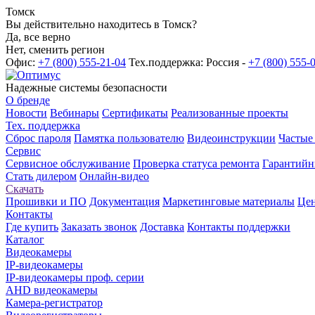
Томск
Вы действительно находитесь в Томск?
Да, все верно
Нет, сменить регион
Офис:
+7 (800) 555-21-04
Тех.поддержка: Россия -
+7 (800) 555-
Надежные системы безопасности
О бренде
Новости
Вебинары
Сертификаты
Реализованные проекты
Тех. поддержка
Сброс пароля
Памятка пользователю
Видеоинструкции
Частые
Сервис
Сервисное обслуживание
Проверка статуса ремонта
Гарантийн
Стать дилером
Онлайн-видео
Скачать
Прошивки и ПО
Документация
Маркетинговые материалы
Цен
Контакты
Где купить
Заказать звонок
Доставка
Контакты поддержки
Каталог
Видеокамеры
IP-видеокамеры
IP-видеокамеры проф. серии
AHD видеокамеры
Камера-регистратор