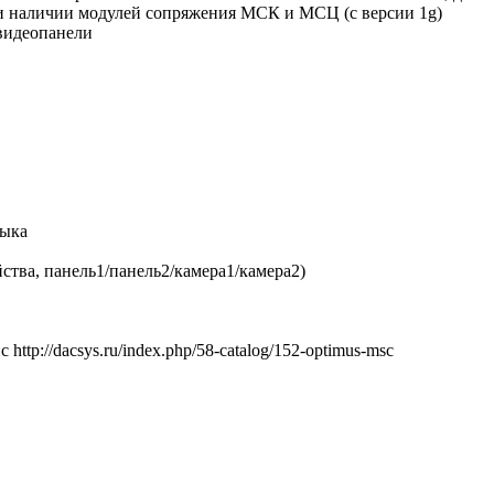
и наличии модулей сопряжения МСК и МСЦ (с версии 1g)
видеопанели
зыка
ства, панель1/панель2/камера1/камера2)
tp://dacsys.ru/index.php/58-catalog/152-optimus-msc