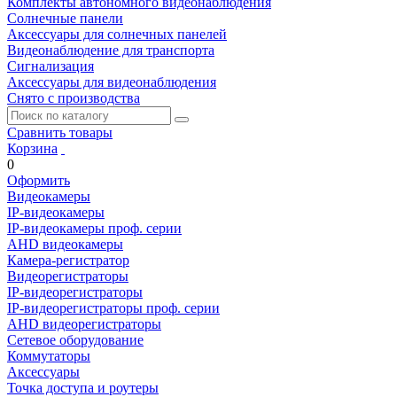
Комплекты автономного видеонаблюдения
Солнечные панели
Аксессуары для солнечных панелей
Видеонаблюдение для транспорта
Сигнализация
Аксессуары для видеонаблюдения
Снято с производства
Сравнить товары
Корзина
0
Оформить
Видеокамеры
IP-видеокамеры
IP-видеокамеры проф. серии
AHD видеокамеры
Камера-регистратор
Видеорегистраторы
IP-видеорегистраторы
IP-видеорегистраторы проф. серии
AHD видеорегистраторы
Сетевое оборудование
Коммутаторы
Аксессуары
Точка доступа и роутеры