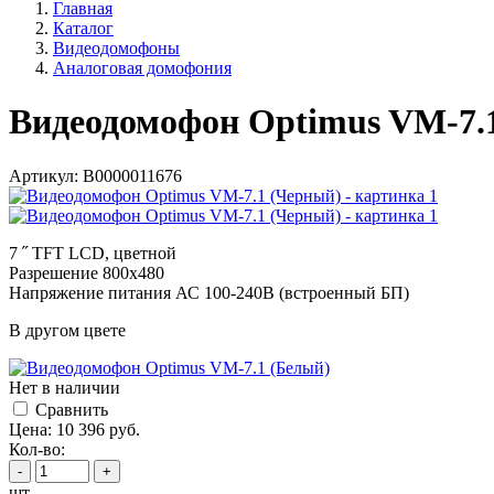
Главная
Каталог
Видеодомофоны
Аналоговая домофония
Видеодомофон Optimus VM-7.
Артикул:
В0000011676
7 ˝ TFT LCD, цветной
Разрешение 800x480
Напряжение питания АС 100-240В (встроенный БП)
В другом цвете
Нет в наличии
Cравнить
Цена:
10 396
руб.
Кол-во:
-
+
шт