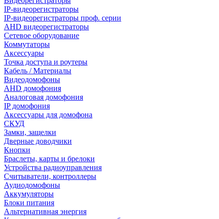
Видеорегистраторы
IP-видеорегистраторы
IP-видеорегистраторы проф. серии
AHD видеорегистраторы
Сетевое оборудование
Коммутаторы
Аксессуары
Точка доступа и роутеры
Кабель / Материалы
Видеодомофоны
AHD домофония
Аналоговая домофония
IP домофония
Аксессуары для домофона
СКУД
Замки, защелки
Дверные доводчики
Кнопки
Браслеты, карты и брелоки
Устройства радиоуправления
Считыватели, контроллеры
Аудиодомофоны
Аккумуляторы
Блоки питания
Альтернативная энергия