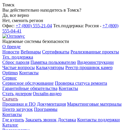
Томск
Вы действительно находитесь в Томск?
Да, все верно
Нет, сменить регион
Офис:
+7 (800) 555-21-04
Тех.поддержка: Россия -
+7 (800)
555-04-41
Надежные системы безопасности
О бренде
Новости
Вебинары
Сертификаты
Реализованные проекты
Тех. поддержка
Сброс пароля
Памятка пользователю
Видеоинструкции
Частые вопросы
Калькуляторы
Реестр прошивок камер
Optimus
Контакты
Сервис
Сервисное обслуживание
Проверка статуса ремонта
Гарантийные обязательства
Контакты
Стать дилером
Онлайн-видео
Скачать
Прошивки и ПО
Документация
Маркетинговые материалы
Центр загрузок
Программы
Контакты
Где купить
Заказать звонок
Доставка
Контакты поддержки
Каталог