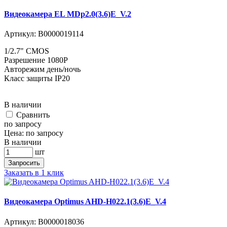
Видеокамера EL MDp2.0(3.6)E_V.2
Артикул:
В0000019114
1/2.7" CMOS
Разрешение 1080P
Авторежим день/ночь
Класс защиты IP20
В наличии
Cравнить
по запросу
Цена:
по запросу
В наличии
шт
Запросить
Заказать в 1 клик
Видеокамера Optimus AHD-H022.1(3.6)E_V.4
Артикул:
В0000018036