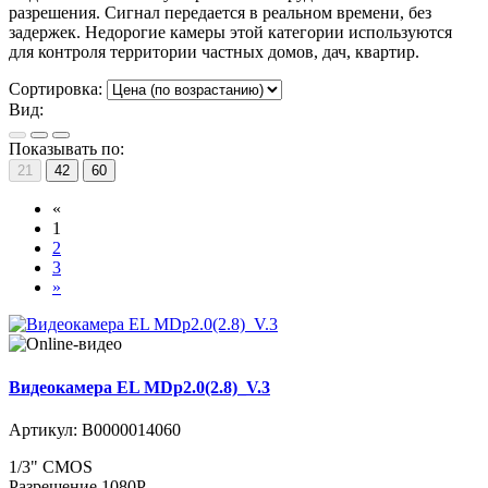
разрешения. Сигнал передается в реальном времени, без
задержек. Недорогие камеры этой категории используются
для контроля территории частных домов, дач, квартир.
Сортировка:
Вид:
Показывать по:
21
42
60
«
1
2
3
»
Видеокамера EL MDp2.0(2.8)_V.3
Артикул:
В0000014060
1/3" CMOS
Разрешение 1080P