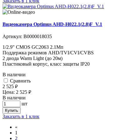
Заказать в 1 клик
Видеокамера Optimus AHD-H022.1(2.8)F_V.1
Артикул:
В0000018035
1/2.9" CMOS GC2063 2.1Мп
Поддержка режимов AHD/TVI/CVI/CVBS
2 диода Warm Light (до 20м)
Пластиковый корпус, класс защиты IP20
В наличии
Cравнить
2 525
руб.
Цена:
2 525
руб.
В наличии
шт
Купить
Заказать в 1 клик
«
1
2