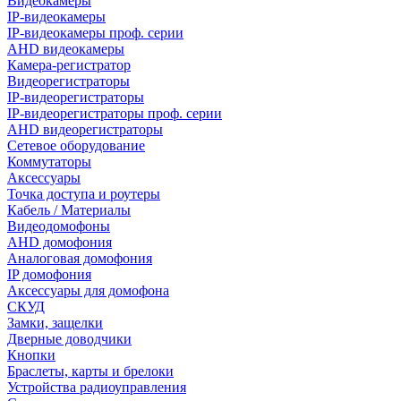
Видеокамеры
IP-видеокамеры
IP-видеокамеры проф. серии
AHD видеокамеры
Камера-регистратор
Видеорегистраторы
IP-видеорегистраторы
IP-видеорегистраторы проф. серии
AHD видеорегистраторы
Сетевое оборудование
Коммутаторы
Аксессуары
Точка доступа и роутеры
Кабель / Материалы
Видеодомофоны
AHD домофония
Аналоговая домофония
IP домофония
Аксессуары для домофона
СКУД
Замки, защелки
Дверные доводчики
Кнопки
Браслеты, карты и брелоки
Устройства радиоуправления