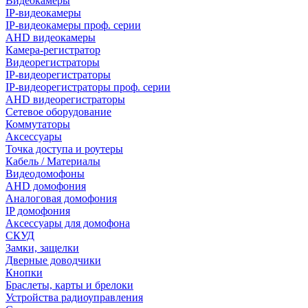
Видеокамеры
IP-видеокамеры
IP-видеокамеры проф. серии
AHD видеокамеры
Камера-регистратор
Видеорегистраторы
IP-видеорегистраторы
IP-видеорегистраторы проф. серии
AHD видеорегистраторы
Сетевое оборудование
Коммутаторы
Аксессуары
Точка доступа и роутеры
Кабель / Материалы
Видеодомофоны
AHD домофония
Аналоговая домофония
IP домофония
Аксессуары для домофона
СКУД
Замки, защелки
Дверные доводчики
Кнопки
Браслеты, карты и брелоки
Устройства радиоуправления