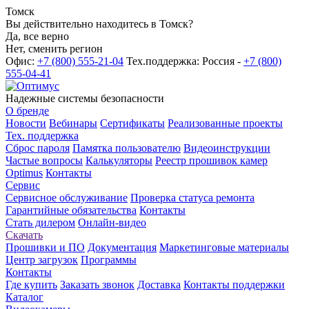
Томск
Вы действительно находитесь в Томск?
Да, все верно
Нет, сменить регион
Офис:
+7 (800) 555-21-04
Тех.поддержка: Россия -
+7 (800)
555-04-41
Надежные системы безопасности
О бренде
Новости
Вебинары
Сертификаты
Реализованные проекты
Тех. поддержка
Сброс пароля
Памятка пользователю
Видеоинструкции
Частые вопросы
Калькуляторы
Реестр прошивок камер
Optimus
Контакты
Сервис
Сервисное обслуживание
Проверка статуса ремонта
Гарантийные обязательства
Контакты
Стать дилером
Онлайн-видео
Скачать
Прошивки и ПО
Документация
Маркетинговые материалы
Центр загрузок
Программы
Контакты
Где купить
Заказать звонок
Доставка
Контакты поддержки
Каталог