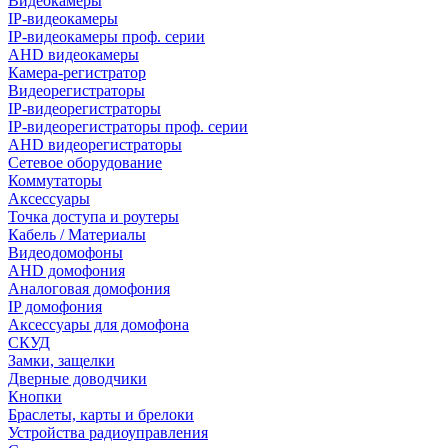
Видеокамеры
IP-видеокамеры
IP-видеокамеры проф. серии
AHD видеокамеры
Камера-регистратор
Видеорегистраторы
IP-видеорегистраторы
IP-видеорегистраторы проф. серии
AHD видеорегистраторы
Сетевое оборудование
Коммутаторы
Аксессуары
Точка доступа и роутеры
Кабель / Материалы
Видеодомофоны
AHD домофония
Аналоговая домофония
IP домофония
Аксессуары для домофона
СКУД
Замки, защелки
Дверные доводчики
Кнопки
Браслеты, карты и брелоки
Устройства радиоуправления