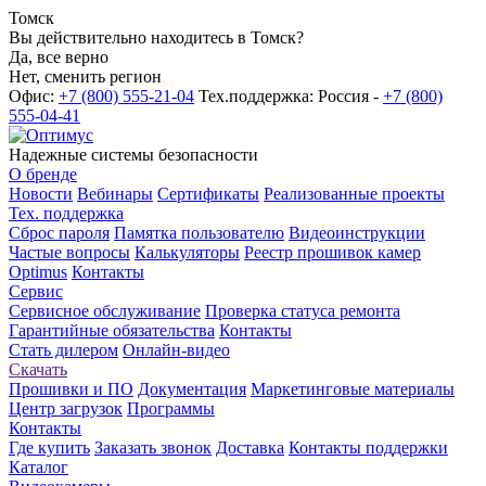
Томск
Вы действительно находитесь в Томск?
Да, все верно
Нет, сменить регион
Офис:
+7 (800) 555-21-04
Тех.поддержка: Россия -
+7 (800)
555-04-41
Надежные системы безопасности
О бренде
Новости
Вебинары
Сертификаты
Реализованные проекты
Тех. поддержка
Сброс пароля
Памятка пользователю
Видеоинструкции
Частые вопросы
Калькуляторы
Реестр прошивок камер
Optimus
Контакты
Сервис
Сервисное обслуживание
Проверка статуса ремонта
Гарантийные обязательства
Контакты
Стать дилером
Онлайн-видео
Скачать
Прошивки и ПО
Документация
Маркетинговые материалы
Центр загрузок
Программы
Контакты
Где купить
Заказать звонок
Доставка
Контакты поддержки
Каталог