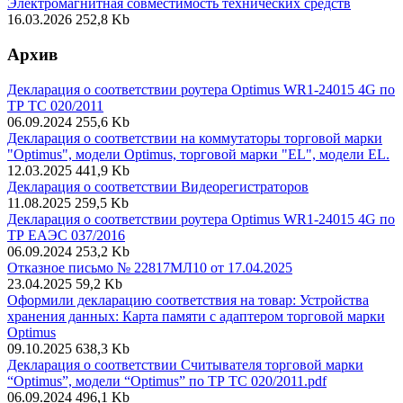
Электромагнитная совместимость технических средств
16.03.2026
252,8 Kb
Архив
Декларация о соответствии роутера Optimus WR1-24015 4G по
ТР ТС 020/2011
06.09.2024
255,6 Kb
Декларация о соответствии на коммутаторы торговой марки
"Optimus", модели Optimus, торговой марки "EL", модели EL.
12.03.2025
441,9 Kb
Декларация о соответствии Видеорегистраторов
11.08.2025
259,5 Kb
Декларация о соответствии роутера Optimus WR1-24015 4G по
ТР ЕАЭС 037/2016
06.09.2024
253,2 Kb
Отказное письмо № 22817МЛ10 от 17.04.2025
23.04.2025
59,2 Kb
Оформили декларацию соответствия на товар: Устройства
хранения данных: Карта памяти с адаптером торговой марки
Optimus
09.10.2025
638,3 Kb
Декларация о соответствии Считывателя торговой марки
“Optimus”, модели “Optimus” по ТР ТС 020/2011.pdf
06.09.2024
496,1 Kb