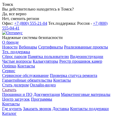
Томск
Вы действительно находитесь в Томск?
Да, все верно
Нет, сменить регион
Офис:
+7 (800) 555-21-04
Тех.поддержка: Россия -
+7 (800)
555-04-41
Надежные системы безопасности
О бренде
Новости
Вебинары
Сертификаты
Реализованные проекты
Тех. поддержка
Сброс пароля
Памятка пользователю
Видеоинструкции
Частые вопросы
Калькуляторы
Реестр прошивок камер
Optimus
Контакты
Сервис
Сервисное обслуживание
Проверка статуса ремонта
Гарантийные обязательства
Контакты
Стать дилером
Онлайн-видео
Скачать
Прошивки и ПО
Документация
Маркетинговые материалы
Центр загрузок
Программы
Контакты
Где купить
Заказать звонок
Доставка
Контакты поддержки
Каталог