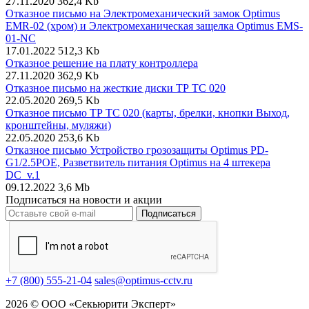
27.11.2020
362,4 Kb
Отказное письмо на Электромеханический замок Optimus
EMR-02 (хром) и Электромеханическая защелка Optimus EMS-
01-NC
17.01.2022
512,3 Kb
Отказное решение на плату контроллера
27.11.2020
362,9 Kb
Отказное письмо на жесткие диски ТР ТС 020
22.05.2020
269,5 Kb
Отказное письмо ТР ТС 020 (карты, брелки, кнопки Выход,
кронштейны, муляжи)
22.05.2020
253,6 Kb
Отказное письмо Устройство грозозащиты Optimus PD-
G1/2.5POE, Разветвитель питания Optimus на 4 штекера
DC_v.1
09.12.2022
3,6 Mb
Подписаться на новости и акции
Подписаться
+7 (800) 555-21-04
sales@optimus-cctv.ru
2026 © ООО «Секьюрити Эксперт»