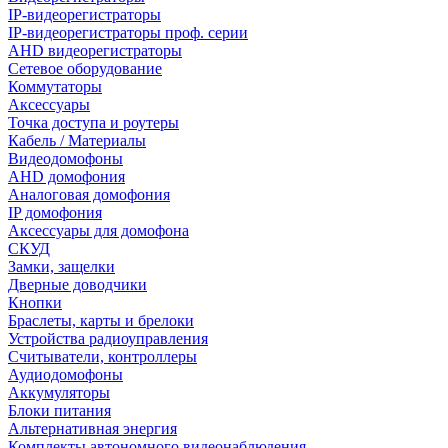
IP-видеорегистраторы
IP-видеорегистраторы проф. серии
AHD видеорегистраторы
Сетевое оборудование
Коммутаторы
Аксессуары
Точка доступа и роутеры
Кабель / Материалы
Видеодомофоны
AHD домофония
Аналоговая домофония
IP домофония
Аксессуары для домофона
СКУД
Замки, защелки
Дверные доводчики
Кнопки
Браслеты, карты и брелоки
Устройства радиоуправления
Считыватели, контроллеры
Аудиодомофоны
Аккумуляторы
Блоки питания
Альтернативная энергия
Комплекты автономного видеонаблюдения