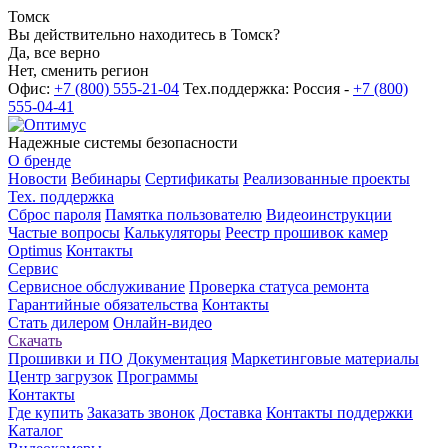
Томск
Вы действительно находитесь в Томск?
Да, все верно
Нет, сменить регион
Офис:
+7 (800) 555-21-04
Тех.поддержка: Россия -
+7 (800)
555-04-41
Надежные системы безопасности
О бренде
Новости
Вебинары
Сертификаты
Реализованные проекты
Тех. поддержка
Сброс пароля
Памятка пользователю
Видеоинструкции
Частые вопросы
Калькуляторы
Реестр прошивок камер
Optimus
Контакты
Сервис
Сервисное обслуживание
Проверка статуса ремонта
Гарантийные обязательства
Контакты
Стать дилером
Онлайн-видео
Скачать
Прошивки и ПО
Документация
Маркетинговые материалы
Центр загрузок
Программы
Контакты
Где купить
Заказать звонок
Доставка
Контакты поддержки
Каталог