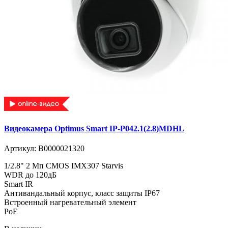
Видеокамера Optimus Smart IP-P042.1(2.8)MDHL
Артикул:
В0000021320
1/2.8" 2 Мп CMOS IMX307 Starvis
WDR до 120дБ
Smart IR
Антивандальный корпус, класс защиты IР67
Встроенный нагревательный элемент
PoE