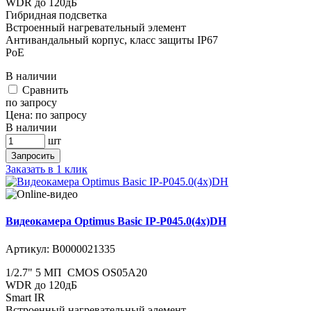
WDR до 120дБ
Гибридная подсветка
Встроенный нагревательный элемент
Антивандальный корпус, класс защиты IР67
PoE
В наличии
Cравнить
по запросу
Цена:
по запросу
В наличии
шт
Запросить
Заказать в 1 клик
Видеокамера Optimus Basic IP-P045.0(4x)DH
Артикул:
В0000021335
1/2.7" 5 МП CMOS OS05A20
WDR до 120дБ
Smart IR
Встроенный нагревательный элемент