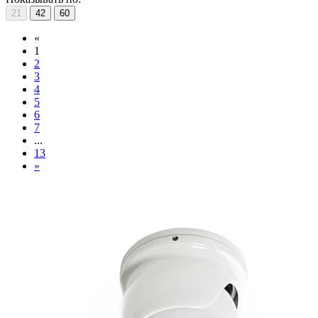
21
42
60
«
1
2
3
4
5
6
7
...
13
»