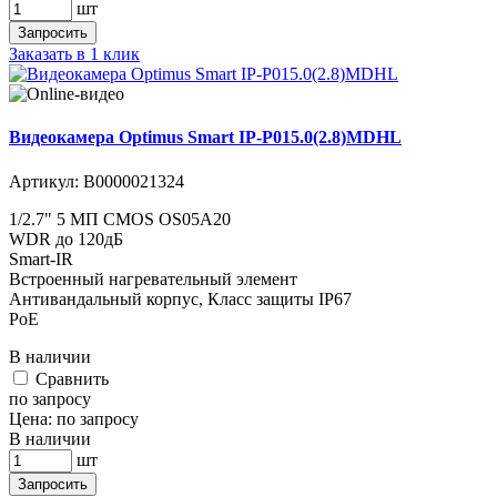
шт
Запросить
Заказать в 1 клик
Видеокамера Optimus Smart IP-P015.0(2.8)MDHL
Артикул:
В0000021324
1/2.7" 5 МП CMOS OS05A20
WDR до 120дБ
Smart-IR
Встроенный нагревательный элемент
Антивандальный корпус, Класс защиты IР67
PoE
В наличии
Cравнить
по запросу
Цена:
по запросу
В наличии
шт
Запросить