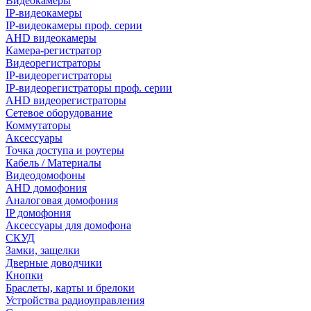
Видеокамеры
IP-видеокамеры
IP-видеокамеры проф. серии
AHD видеокамеры
Камера-регистратор
Видеорегистраторы
IP-видеорегистраторы
IP-видеорегистраторы проф. серии
AHD видеорегистраторы
Сетевое оборудование
Коммутаторы
Аксессуары
Точка доступа и роутеры
Кабель / Материалы
Видеодомофоны
AHD домофония
Аналоговая домофония
IP домофония
Аксессуары для домофона
СКУД
Замки, защелки
Дверные доводчики
Кнопки
Браслеты, карты и брелоки
Устройства радиоуправления