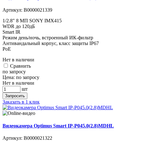
Артикул:
В0000021339
1/2.8" 8 МП SONY IMX415
WDR до 120дБ
Smart IR
Режим день/ночь, встроенный ИК-фильтр
Антивандальный корпус, класс защиты IР67
PoE
Нет в наличии
Cравнить
по запросу
Цена:
по запросу
Нет в наличии
шт
Запросить
Заказать в 1 клик
Видеокамера Optimus Smart IP-P045.0(2.8)MDHL
Артикул:
В0000021322