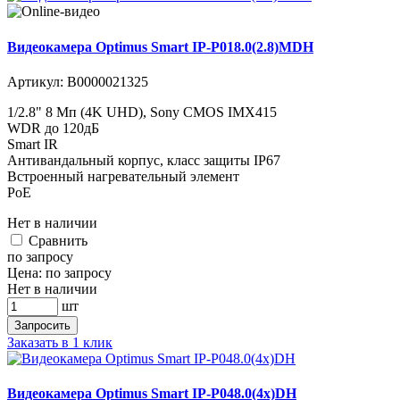
Видеокамера Optimus Smart IP-P018.0(2.8)MDH
Артикул:
В0000021325
1/2.8" 8 Мп (4K UHD), Sony CMOS IMX415
WDR до 120дБ
Smart IR
Антивандальный корпус, класс защиты IР67
Встроенный нагревательный элемент
PoE
Нет в наличии
Cравнить
по запросу
Цена:
по запросу
Нет в наличии
шт
Запросить
Заказать в 1 клик
Видеокамера Optimus Smart IP-P048.0(4x)DH