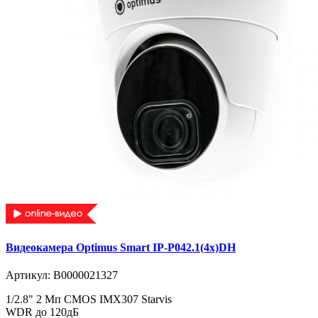
Видеокамера Optimus Smart IP-P042.1(4x)DH
Артикул:
В0000021327
1/2.8" 2 Мп CMOS IMX307 Starvis
WDR до 120дБ