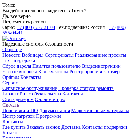
Томск
Вы действительно находитесь в Томск?
Да, все верно
Нет, сменить регион
Офис:
+7 (800) 555-21-04
Тех.поддержка: Россия -
+7 (800)
555-04-41
Надежные системы безопасности
О бренде
Новости
Вебинары
Сертификаты
Реализованные проекты
Тех. поддержка
Сброс пароля
Памятка пользователю
Видеоинструкции
Частые вопросы
Калькуляторы
Реестр прошивок камер
Optimus
Контакты
Сервис
Сервисное обслуживание
Проверка статуса ремонта
Гарантийные обязательства
Контакты
Стать дилером
Онлайн-видео
Скачать
Прошивки и ПО
Документация
Маркетинговые материалы
Центр загрузок
Программы
Контакты
Где купить
Заказать звонок
Доставка
Контакты поддержки
Каталог