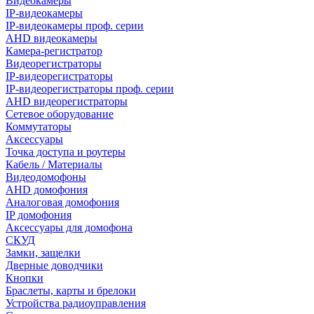
Видеокамеры
IP-видеокамеры
IP-видеокамеры проф. серии
AHD видеокамеры
Камера-регистратор
Видеорегистраторы
IP-видеорегистраторы
IP-видеорегистраторы проф. серии
AHD видеорегистраторы
Сетевое оборудование
Коммутаторы
Аксессуары
Точка доступа и роутеры
Кабель / Материалы
Видеодомофоны
AHD домофония
Аналоговая домофония
IP домофония
Аксессуары для домофона
СКУД
Замки, защелки
Дверные доводчики
Кнопки
Браслеты, карты и брелоки
Устройства радиоуправления