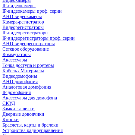
Видеокамеры
IP-видеокамеры
IP-видеокамеры проф. серии
AHD видеокамеры
Камера-регистратор
Видеорегистраторы
IP-видеорегистраторы
IP-видеорегистраторы проф. серии
AHD видеорегистраторы
Сетевое оборудование
Коммутаторы
Аксессуары
Точка доступа и роутеры
Кабель / Материалы
Видеодомофоны
AHD домофония
Аналоговая домофония
IP домофония
Аксессуары для домофона
СКУД
Замки, защелки
Дверные доводчики
Кнопки
Браслеты, карты и брелоки
Устройства радиоуправления