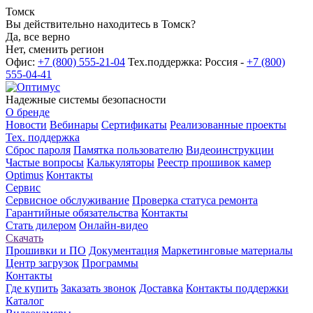
Томск
Вы действительно находитесь в Томск?
Да, все верно
Нет, сменить регион
Офис:
+7 (800) 555-21-04
Тех.поддержка: Россия -
+7 (800)
555-04-41
Надежные системы безопасности
О бренде
Новости
Вебинары
Сертификаты
Реализованные проекты
Тех. поддержка
Сброс пароля
Памятка пользователю
Видеоинструкции
Частые вопросы
Калькуляторы
Реестр прошивок камер
Optimus
Контакты
Сервис
Сервисное обслуживание
Проверка статуса ремонта
Гарантийные обязательства
Контакты
Стать дилером
Онлайн-видео
Скачать
Прошивки и ПО
Документация
Маркетинговые материалы
Центр загрузок
Программы
Контакты
Где купить
Заказать звонок
Доставка
Контакты поддержки
Каталог