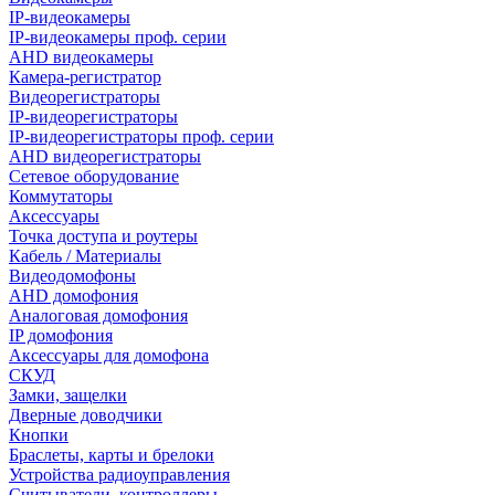
IP-видеокамеры
IP-видеокамеры проф. серии
AHD видеокамеры
Камера-регистратор
Видеорегистраторы
IP-видеорегистраторы
IP-видеорегистраторы проф. серии
AHD видеорегистраторы
Сетевое оборудование
Коммутаторы
Аксессуары
Точка доступа и роутеры
Кабель / Материалы
Видеодомофоны
AHD домофония
Аналоговая домофония
IP домофония
Аксессуары для домофона
СКУД
Замки, защелки
Дверные доводчики
Кнопки
Браслеты, карты и брелоки
Устройства радиоуправления
Считыватели, контроллеры