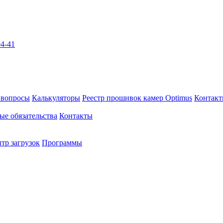
04-41
 вопросы
Калькуляторы
Реестр прошивок камер Optimus
Контак
ые обязательства
Контакты
тр загрузок
Программы