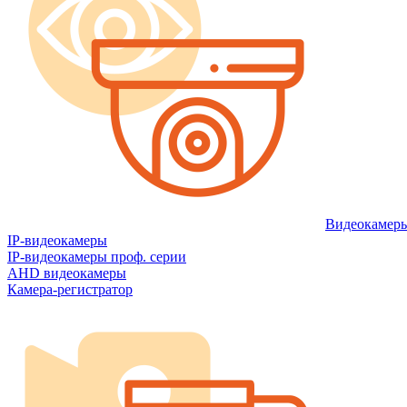
Видеокамер
IP-видеокамеры
IP-видеокамеры проф. серии
AHD видеокамеры
Камера-регистратор