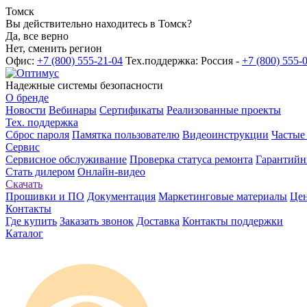
Томск
Вы действительно находитесь в Томск?
Да, все верно
Нет, сменить регион
Офис:
+7 (800) 555-21-04
Тех.поддержка: Россия -
+7 (800) 555-
Надежные системы безопасности
О бренде
Новости
Вебинары
Сертификаты
Реализованные проекты
Тех. поддержка
Сброс пароля
Памятка пользователю
Видеоинструкции
Частые
Сервис
Сервисное обслуживание
Проверка статуса ремонта
Гарантийн
Стать дилером
Онлайн-видео
Скачать
Прошивки и ПО
Документация
Маркетинговые материалы
Цен
Контакты
Где купить
Заказать звонок
Доставка
Контакты поддержки
Каталог