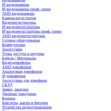
Видеокамеры
IP-видеокамеры
IP-видеокамеры проф. серии
AHD видеокамеры
Камера-регистратор
Видеорегистраторы
IP-видеорегистраторы
IP-видеорегистраторы проф. серии
AHD видеорегистраторы
Сетевое оборудование
Коммутаторы
Аксессуары
Точка доступа и роутеры
Кабель / Материалы
Видеодомофоны
AHD домофония
Аналоговая домофония
IP домофония
Аксессуары для домофона
СКУД
Замки, защелки
Дверные доводчики
Кнопки
Браслеты, карты и брелоки
Устройства радиоуправления