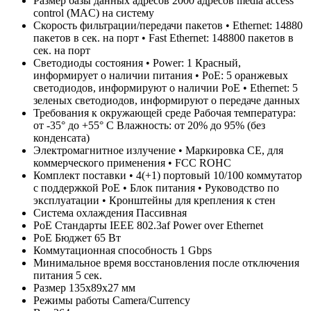
Размер базы данных адресов
2000 адресов media access
control (MAC) на систему
Скорость фильтрации/передачи пакетов
• Ethernet: 14880
пакетов в сек. на порт • Fast Ethernet: 148800 пакетов в
сек. на порт
Светодиоды состояния
• Power: 1 Красный,
информирует о наличии питания • PoE: 5 оранжевых
светодиодов, информируют о наличии PoE • Ethernet: 5
зеленых светодиодов, информируют о передаче данных
Требования к окружающей среде
Рабочая температура:
от -35° до +55° C Влажность: от 20% до 95% (без
конденсата)
Электромагнитное излучение
• Маркировка CE, для
коммерческого применения • FCC ROHC
Комплект поставки
• 4(+1) портовый 10/100 коммутатор
с поддержкой PoE • Блок питания • Руководство по
эксплуатации • Кронштейны для крепления к стен
Система охлаждения
Пассивная
PoE Стандарты
IEEE 802.3af Power over Ethernet
PoE Бюджет
65 Вт
Коммутационная способность
1 Gbps
Минимальное время восстановления после отключения
питания
5 сек.
Размер
135x89x27 мм
Режимы работы
Camera/Currency