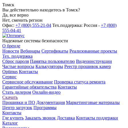
Томск
Вы действительно находитесь в Томск?
Да, все верно
Нет, сменить регион
Офис:
+7 (800) 555-21-04
Тех.поддержка: Россия -
+7 (800)
555-04-41
Надежные системы безопасности
О бренде
Новости
Вебинары
Сертификаты
Реализованные проекты
Тех. поддержка
Сброс пароля
Памятка пользователю
Видеоинструкции
Частые вопросы
Калькуляторы
Реестр прошивок камер
Optimus
Контакты
Сервис
Сервисное обслуживание
Проверка статуса ремонта
Гарантийные обязательства
Контакты
Стать дилером
Онлайн-видео
Скачать
Прошивки и ПО
Документация
Маркетинговые материалы
Центр загрузок
Программы
Контакты
Где купить
Заказать звонок
Доставка
Контакты поддержки
Каталог