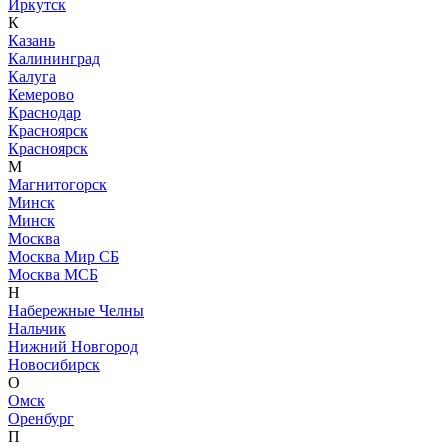
Иркутск
К
Казань
Калининград
Калуга
Кемерово
Краснодар
Красноярск
Красноярск
М
Магнитогорск
Минск
Минск
Москва
Москва Мир СБ
Москва МСБ
Н
Набережные Челны
Нальчик
Нижний Новгород
Новосибирск
О
Омск
Оренбург
П