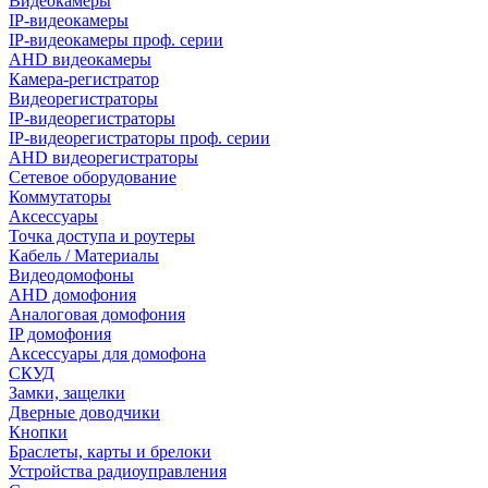
Видеокамеры
IP-видеокамеры
IP-видеокамеры проф. серии
AHD видеокамеры
Камера-регистратор
Видеорегистраторы
IP-видеорегистраторы
IP-видеорегистраторы проф. серии
AHD видеорегистраторы
Сетевое оборудование
Коммутаторы
Аксессуары
Точка доступа и роутеры
Кабель / Материалы
Видеодомофоны
AHD домофония
Аналоговая домофония
IP домофония
Аксессуары для домофона
СКУД
Замки, защелки
Дверные доводчики
Кнопки
Браслеты, карты и брелоки
Устройства радиоуправления