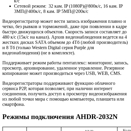
к/с
Сетевой режим: 32 кам. IP (1080P)@800к/с, 16 кам. IP
3МП@400к/с, 8 кам. IP 5МП@200к/с
Видеорегистратор может вести запись изображения плавно и
четко, без рывков и торможений, даже при появлении в кадре
быстро движущихся объектов. Скорость записи составляет до
480 к/с (15к/с на канал). Архив видеонаблюдения ведется на 4
жестких дисках SATA объемом до 4Тб (любой производитель)
и 8 Тб (только Western Digital серия Purple для
видеонаблюдения) (не в комплекте).
Поддерживает режим работы пентаплекс: мониторинг, запись,
просмотр, архивирование, удаленное управление. Резервное
копирование может производиться через USB, WEB, CMS.
Видеорегистраторы поддерживают функцию облачного
сервиса P2P, которая позволяет, при наличии интернет
соединения, получить доступ к просмотру видеоизображения
из любой точки мира с помощью компьютера, планшета или
смартфона.
Режимы подключения AHDR-2032N
Коли