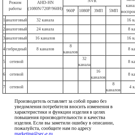
NVR
Режим
AHD-HN
кана
работы
(1080N/720P/960H)
960P
1080P
3МП
5МП
воспро
1
аналоговый
32 канала
16 к
2
аналоговый
24 канала
8 к
3
аналоговый
16 каналов
16 к
8
4
гибридный
8 каналов
8 к
каналов
32
5
сетевой
8 к
канала
16
6
сетевой
8 к
каналов
8
7
сетевой
4 к
каналов
Производитель оставляет за собой право без
уведомления потребителя вносить изменения в
характеристики и функции изделия в целях
повышения производительности и качества
изделия. Если вы заметили ошибку в описании,
пожалуйста, сообщите нам по адресу
marketing@sec-e.ru