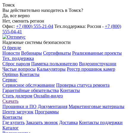
Томск
Вы действительно находитесь в Томск?
Да, все верно
Нет, сменить регион
Офис:
+7 (800) 555-21-04
Тех.поддержка: Россия -
+7 (800)
555-04-41
Надежные системы безопасности
О бренде
Новости
Вебинары
Сертификаты
Реализованные проекты
Тех. поддержка
Сброс пароля
Памятка пользователю
Видеоинструкции
Частые вопросы
Калькуляторы
Реестр прошивок камер
Optimus
Контакты
Сервис
Сервисное обслуживание
Проверка статуса ремонта
Гарантийные обязательства
Контакты
Стать дилером
Онлайн-видео
Скачать
Прошивки и ПО
Документация
Маркетинговые материалы
Центр загрузок
Программы
Контакты
Где купить
Заказать звонок
Доставка
Контакты поддержки
Каталог