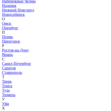
Набережные Челны
Нальчик
Нижний Новгород
Новосибирск
О
Омск
Оренбург
П
Пермь
Пятигорск
Р
Ростов-на-Дону
Рязань
С
Санкт-Петербург
Саратов
Ставрополь
Т
Тверь
Томск
Тула
Тюмень
У
Уфа
Х