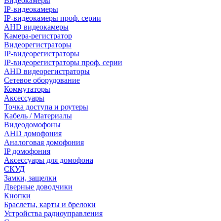
Видеокамеры
IP-видеокамеры
IP-видеокамеры проф. серии
AHD видеокамеры
Камера-регистратор
Видеорегистраторы
IP-видеорегистраторы
IP-видеорегистраторы проф. серии
AHD видеорегистраторы
Сетевое оборудование
Коммутаторы
Аксессуары
Точка доступа и роутеры
Кабель / Материалы
Видеодомофоны
AHD домофония
Аналоговая домофония
IP домофония
Аксессуары для домофона
СКУД
Замки, защелки
Дверные доводчики
Кнопки
Браслеты, карты и брелоки
Устройства радиоуправления