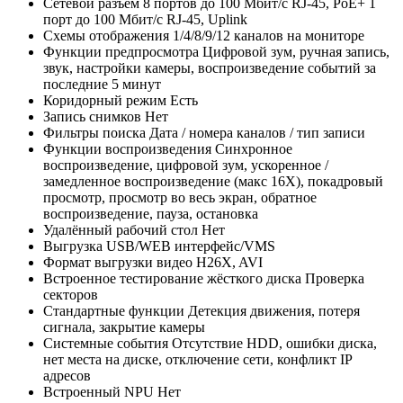
Сетевой разъём
8 портов до 100 Мбит/с RJ-45, PoE+ 1
порт до 100 Мбит/с RJ-45, Uplink
Схемы отображения
1/4/8/9/12 каналов на мониторе
Функции предпросмотра
Цифровой зум, ручная запись,
звук, настройки камеры, воспроизведение событий за
последние 5 минут
Коридорный режим
Есть
Запись снимков
Нет
Фильтры поиска
Дата / номера каналов / тип записи
Функции воспроизведения
Синхронное
воспроизведение, цифровой зум, ускоренное /
замедленное воспроизведение (макс 16X), покадровый
просмотр, просмотр во весь экран, обратное
воспроизведение, пауза, остановка
Удалённый рабочий стол
Нет
Выгрузка
USB/WEB интерфейс/VMS
Формат выгрузки видео
H26X, AVI
Встроенное тестирование жёсткого диска
Проверка
секторов
Стандартные функции
Детекция движения, потеря
сигнала, закрытие камеры
Системные события
Отсутствие HDD, ошибки диска,
нет места на диске, отключение сети, конфликт IP
адресов
Встроенный NPU
Нет