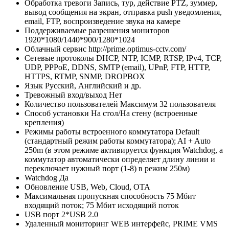
Обработка тревоги
Запись, тур, действие PTZ, зуммер,
вывод сообщения на экран, отправка push уведомления,
email, FTP, воспроизведение звука на камере
Поддерживаемые разрешения мониторов
1920*1080/1440*900/1280*1024
Облачный сервис
http://prime.optimus-cctv.com/
Сетевые протоколы
DHCP, NTP, ICMP, RTSP, IPv4, TCP,
UDP, PPPoE, DDNS, SMTP (email), UPnP, FTP, HTTP,
HTTPS, RTMP, SNMP, DROPBOX
Язык
Русский, Английский и др.
Тревожный вход/выход
Нет
Количество пользователей
Максимум 32 пользователя
Способ установки
На стол/На стену (встроенные
крепления)
Режимы работы встроенного коммутатора
Default
(стандартный режим работы коммутатора); AI + Auto
250m (в этом режиме активируется функция Watchdog, а
коммутатор автоматически определяет длину линии и
переключает нужный порт (1-8) в режим 250м)
Watchdog
Да
Обновление
USB, Web, Cloud, OTA
Максимальная пропускная способность
75 Мбит
входящий поток; 75 Мбит исходящий поток
USB порт
2*USB 2.0
Удаленный мониторинг
WEB интерфейс, PRIME VMS