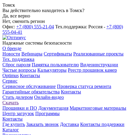
Томск
Вы действительно находитесь в Томск?
Да, все верно
Нет, сменить регион
Офис:
+7 (800) 555-21-04
Тех.поддержка: Россия -
+7 (800)
555-04-41
Надежные системы безопасности
О бренде
Новости
Вебинары
Сертификаты
Реализованные проекты
Тех. поддержка
Сброс пароля
Памятка пользователю
Видеоинструкции
Частые вопросы
Калькуляторы
Реестр прошивок камер
Optimus
Контакты
Сервис
Сервисное обслуживание
Проверка статуса ремонта
Гарантийные обязательства
Контакты
Стать дилером
Онлайн-видео
Скачать
Прошивки и ПО
Документация
Маркетинговые материалы
Центр загрузок
Программы
Контакты
Где купить
Заказать звонок
Доставка
Контакты поддержки
Каталог