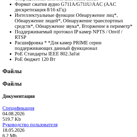
Формат сжатия аудио
G711A/G711U/AAC (AAC
дискретизация 8/16 кГц)
Интеллектуальные функции
Обнаружение лиц*,
Обнаружение людей*, Обнаружение транспортных
средств*, Обнаружение звука*, Вторжение в периметр*
Поддерживаемый протокол IP камер
NPTS / Onvif /
RTSP
Расшифровка *
*Для камер PRIME серии
поддерживающих данный функционал
PoE Стандарты
IEEE 802.3af/at
PoE бюджет
120 Вт
Файлы
Файлы
Документация
Спецификация
04.08.2026
519.7 Kb
Руководство пользователя
18.05.2026
6.2 Mb