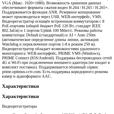
VGA (Макс. 1920×1080). Возможность хранения данных
обеспечивают форматы сжатия видео H.264 / H.265 / H.265+.
Поддерживается функция ANR. Резервное копирование
может производиться через USB, WEB-интерфейс, VMS.
Видеорегистратор оснащён встроенным коммутатором с 8
PoE-портами (общий бюджет PoE 120 Вт, стандарт IEEE
802.3af/at) и 1 портом Uplink 100 Мбит/с. Режимы работы
коммутатора: Default (стандартный) и AI + Auto 250m
(автоматическое определение длины линии, активация
Watchdog и переключение портов 1-8 в режим 250 м).
Видеорегистратор обладает возможностями удаленного
мониторинга: WEB-интерфейс, PRIME VMS (Windows),
PRIME Connect (IOS/Android). Поддержка беспроводных сетей
4G и Wi-Fi при подключении внешнего адаптера (не входит в
комплект поставки). Поддерживается облачный сервис
prime.optimus-cctv.com. Есть поддержка коридорного режима
камер и аудиоформата AAC.
Характеристики
Характеристики
Видеорегистраторы