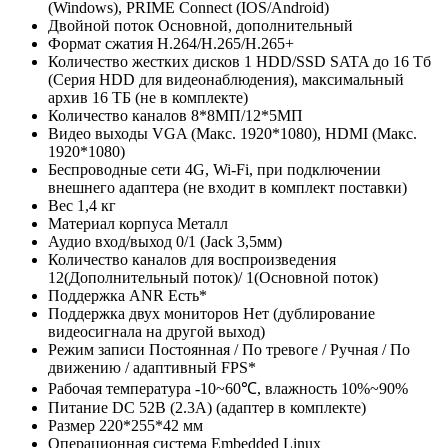
(Windows), PRIME Connect (IOS/Android)
Двойной поток
Основной, дополнительный
Формат сжатия
H.264/H.265/H.265+
Количество жестких дисков
1 HDD/SSD SATA до 16 Тб
(Серия HDD для видеонаблюдения), максимальный
архив 16 ТБ (не в комплекте)
Количество каналов
8*8МП/12*5МП
Видео выходы
VGA (Макс. 1920*1080), HDMI (Макс.
1920*1080)
Беспроводные сети
4G, Wi-Fi, при подключении
внешнего адаптера (не входит в комплект поставки)
Вес
1,4 кг
Материал корпуса
Металл
Аудио вход/выход
0/1 (Jack 3,5мм)
Количество каналов для воспроизведения
12(Дополнительный поток)/ 1(Основной поток)
Поддержка ANR
Есть*
Поддержка двух мониторов
Нет (дублирование
видеосигнала на другой выход)
Режим записи
Постоянная / По тревоге / Ручная / По
движению / адаптивный FPS*
Рабочая температура
-10~60℃, влажность 10%~90%
Питание
DC 52В (2.3A) (адаптер в комплекте)
Размер
220*255*42 мм
Операционная система
Embedded Linux