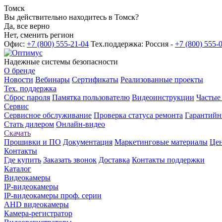
Томск
Вы действительно находитесь в Томск?
Да, все верно
Нет, сменить регион
Офис:
+7 (800) 555-21-04
Тех.поддержка: Россия -
+7 (800) 555-
Надежные системы безопасности
О бренде
Новости
Вебинары
Сертификаты
Реализованные проекты
Тех. поддержка
Сброс пароля
Памятка пользователю
Видеоинструкции
Частые
Сервис
Сервисное обслуживание
Проверка статуса ремонта
Гарантийн
Стать дилером
Онлайн-видео
Скачать
Прошивки и ПО
Документация
Маркетинговые материалы
Цен
Контакты
Где купить
Заказать звонок
Доставка
Контакты поддержки
Каталог
Видеокамеры
IP-видеокамеры
IP-видеокамеры проф. серии
AHD видеокамеры
Камера-регистратор