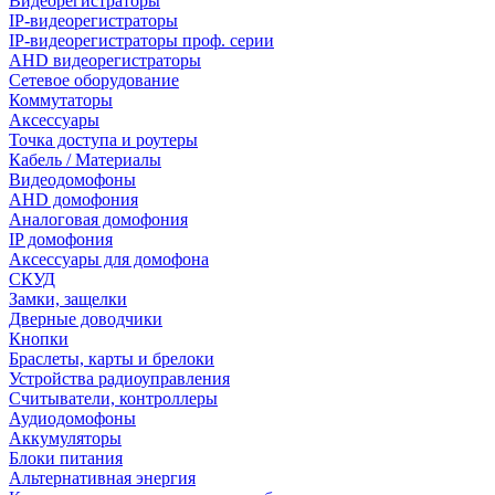
Видеорегистраторы
IP-видеорегистраторы
IP-видеорегистраторы проф. серии
AHD видеорегистраторы
Сетевое оборудование
Коммутаторы
Аксессуары
Точка доступа и роутеры
Кабель / Материалы
Видеодомофоны
AHD домофония
Аналоговая домофония
IP домофония
Аксессуары для домофона
СКУД
Замки, защелки
Дверные доводчики
Кнопки
Браслеты, карты и брелоки
Устройства радиоуправления
Считыватели, контроллеры
Аудиодомофоны
Аккумуляторы
Блоки питания
Альтернативная энергия