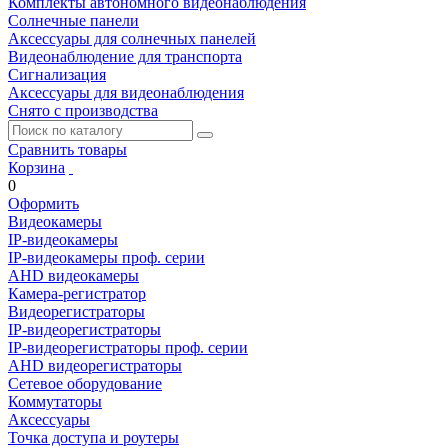
Комплекты автономного видеонаблюдения
Солнечные панели
Аксессуары для солнечных панелей
Видеонаблюдение для транспорта
Сигнализация
Аксессуары для видеонаблюдения
Снято с производства
Сравнить товары
Корзина
0
Оформить
Видеокамеры
IP-видеокамеры
IP-видеокамеры проф. серии
AHD видеокамеры
Камера-регистратор
Видеорегистраторы
IP-видеорегистраторы
IP-видеорегистраторы проф. серии
AHD видеорегистраторы
Сетевое оборудование
Коммутаторы
Аксессуары
Точка доступа и роутеры