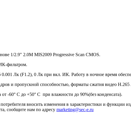
нове 1/2.9" 2.0M MIS2009 Progressive Scan CMOS.
ИК-фильтром.
б 0.001 Лк (F1.2), 0 Лк при вкл. ИК. Работу в ночное время обес
адров и пропускной способностью, форматы сжатия видео H.265 
 от -60° С до +50° С при влажности до 90%(без конденсата).
я потребителя вносить изменения в характеристики и функции и
та, сообщите нам по адресу
marketing@sec-e.ru