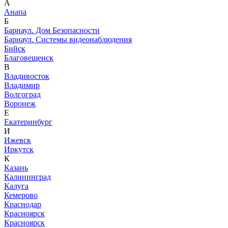
А
Анапа
Б
Барнаул. Дом Безопасности
Барнаул. Системы видеонаблюдения
Бийск
Благовещенск
В
Владивосток
Владимир
Волгоград
Воронеж
Е
Екатеринбург
И
Ижевск
Иркутск
К
Казань
Калининград
Калуга
Кемерово
Краснодар
Красноярск
Красноярск