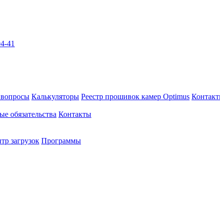
04-41
 вопросы
Калькуляторы
Реестр прошивок камер Optimus
Контак
ые обязательства
Контакты
тр загрузок
Программы