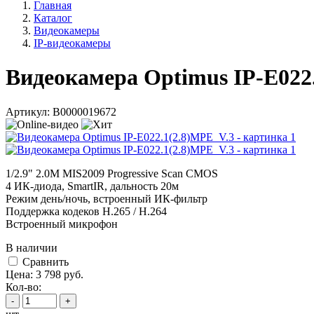
Главная
Каталог
Видеокамеры
IP-видеокамеры
Видеокамера Optimus IP-E022
Артикул:
В0000019672
1/2.9" 2.0M MIS2009 Progressive Scan CMOS
4 ИК-диода, SmartIR, дальность 20м
Режим день/ночь, встроенный ИК-фильтр
Поддержка кодеков H.265 / H.264
Встроенный микрофон
В наличии
Cравнить
Цена:
3 798
руб.
Кол-во:
-
+