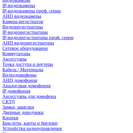
Видеокамеры
IP-видеокамеры
IP-видеокамеры проф. серии
AHD видеокамеры
Камера-регистратор
Видеорегистраторы
IP-видеорегистраторы
IP-видеорегистраторы проф. серии
AHD видеорегистраторы
Сетевое оборудование
Коммутаторы
Аксессуары
Точка доступа и роутеры
Кабель / Материалы
Видеодомофоны
AHD домофония
Аналоговая домофония
IP домофония
Аксессуары для домофона
СКУД
Замки, защелки
Дверные доводчики
Кнопки
Браслеты, карты и брелоки
Устройства радиоуправления