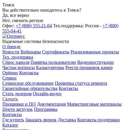
Томск
Вы действительно находитесь в Томск?
Да, все верно
Нет, сменить регион
Офис:
+7 (800) 555-21-04
Тех.поддержка: Россия -
+7 (800)
555-04-41
Надежные системы безопасности
О бренде
Новости
Вебинары
Сертификаты
Реализованные проекты
Тех. поддержка
Сброс пароля
Памятка пользователю
Видеоинструкции
Частые вопросы
Калькуляторы
Реестр прошивок камер
Optimus
Контакты
Сервис
Сервисное обслуживание
Проверка статуса ремонта
Гарантийные обязательства
Контакты
Стать дилером
Онлайн-видео
Скачать
Прошивки и ПО
Документация
Маркетинговые материалы
Центр загрузок
Программы
Контакты
Где купить
Заказать звонок
Доставка
Контакты поддержки
Каталог