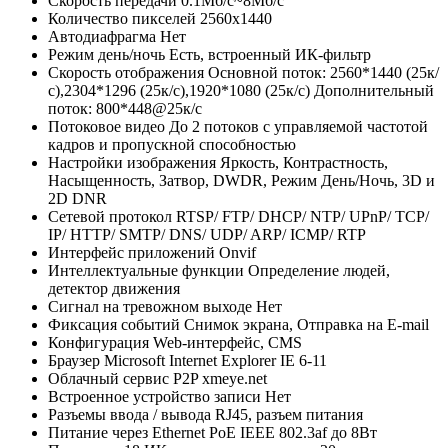
Скорость передачи
0.1Мб/с~8Мб/с
Количество пикселей
2560x1440
Автодиафрагма
Нет
Режим день/ночь
Есть, встроенный ИК-фильтр
Скорость отображения
Основной поток: 2560*1440 (25к/
с),2304*1296 (25к/с),1920*1080 (25к/с) Дополнительный
поток: 800*448@25к/с
Потоковое видео
До 2 потоков с управляемой частотой
кадров и пропускной способностью
Настройки изображения
Яркость, Контрастность,
Насыщенность, Затвор, DWDR, Режим День/Ночь, 3D и
2D DNR
Сетевой протокол
RTSP/ FTP/ DHCP/ NTP/ UPnP/ TCP/
IP/ HTTP/ SMTP/ DNS/ UDP/ ARP/ ICMP/ RTP
Интерфейс приложений
Onvif
Интеллектуальные функции
Определение людей,
детектор движения
Сигнал на тревожном выходе
Нет
Фиксация событий
Cнимок экрана, Отправка на E-mail
Конфигурация
Web-интерфейс, CMS
Браузер
Microsoft Internet Explorer IE 6-11
Облачный сервис P2P
xmeye.net
Встроенное устройство записи
Нет
Разъемы ввода / вывода
RJ45, разъем питания
Питание через Ethernet
PoE IEEE 802.3af до 8Вт