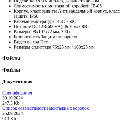
Подсветка
18 ИК диодов, дальность до 20м
Совместимость с монтажной коробкой
JB-05
Корпус, класс защиты
Антивандальный корпус, класс
защиты IР66
Рабочая температура
-45С +50С
Питание
DC12В(600мА), PoE мах 8Вт
Размеры
98х107х72 мм, 390 г
Безопасность
Защита по паролю
Видео выход
Нет
Размеры сплиттера
76х25 мм / 108х25 мм
Файлы
Файлы
Документация
Спецификация
30.10.2024
247.3 Kb
Список совместимости монтажных коробок
25.09.2024
613 Kb