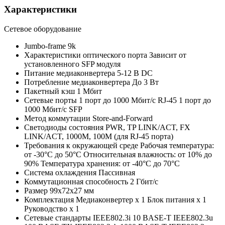
Характеристики
Сетевое оборудование
Jumbo-frame
9k
Характеристики оптического порта
Зависит от
установленного SFP модуля
Питание медиаконвертера
5-12 В DC
Потребление медиаконвертера
До 3 Вт
Пакетный кэш
1 Мбит
Сетевые порты
1 порт до 1000 Мбит/с RJ-45 1 порт до
1000 Мбит/с SFP
Метод коммутации
Store-and-Forward
Светодиоды состояния
PWR, TP LINK/ACT, FX
LINK/ACT, 1000M, 100M (для RJ-45 порта)
Требования к окружающей среде
Рабочая температура:
от -30°C до 50°C Относительная влажность: от 10% до
90% Температура хранения: от -40°C до 70°C
Система охлаждения
Пассивная
Коммутационная способность
2 Гбит/с
Размер
99х72х27 мм
Комплектация
Медиаконвертер х 1 Блок питания х 1
Руководство х 1
Сетевые стандарты
IEEE802.3i 10 BASE-T IEEE802.3u