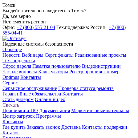
Томск
Вы действительно находитесь в Томск?
Да, все верно
Нет, сменить регион
Офис:
+7 (800) 555-21-04
Тех.поддержка: Россия -
+7 (800)
555-04-41
Надежные системы безопасности
О бренде
Новости
Вебинары
Сертификаты
Реализованные проекты
Тех. поддержка
Сброс пароля
Памятка пользователю
Видеоинструкции
Частые вопросы
Калькуляторы
Реестр прошивок камер
Optimus
Контакты
Сервис
Сервисное обслуживание
Проверка статуса ремонта
Гарантийные обязательства
Контакты
Стать дилером
Онлайн-видео
Скачать
Прошивки и ПО
Документация
Маркетинговые материалы
Центр загрузок
Программы
Контакты
Где купить
Заказать звонок
Доставка
Контакты поддержки
Каталог