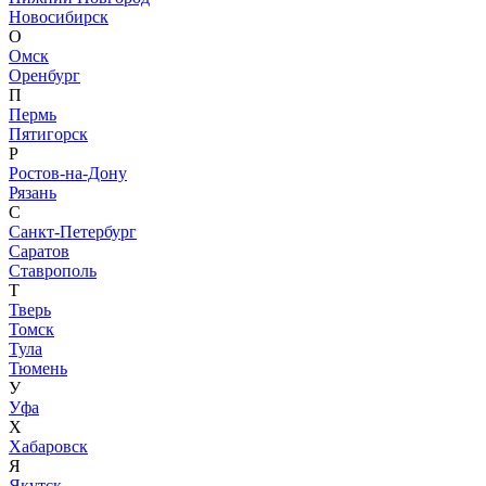
Новосибирск
О
Омск
Оренбург
П
Пермь
Пятигорск
Р
Ростов-на-Дону
Рязань
С
Санкт-Петербург
Саратов
Ставрополь
Т
Тверь
Томск
Тула
Тюмень
У
Уфа
Х
Хабаровск
Я
Якутск