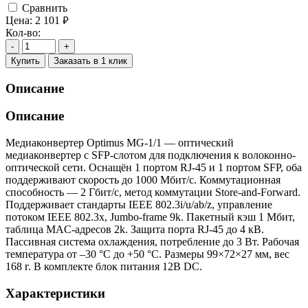
Cравнить
Цена:
2 101
руб.
Кол-во:
-
+
Купить
Заказать в 1 клик
Описание
Описание
Медиаконвертер Optimus MG-1/1 — оптический
медиаконвертер с SFP-слотом для подключения к волоконно-
оптической сети. Оснащён 1 портом RJ-45 и 1 портом SFP, оба
поддерживают скорость до 1000 Мбит/с. Коммутационная
способность — 2 Гбит/с, метод коммутации Store-and-Forward.
Поддерживает стандарты IEEE 802.3i/u/ab/z, управление
потоком IEEE 802.3x, Jumbo-frame 9k. Пакетный кэш 1 Мбит,
таблица MAC-адресов 2k. Защита порта RJ-45 до 4 кВ.
Пассивная система охлаждения, потребление до 3 Вт. Рабочая
температура от –30 °С до +50 °С. Размеры 99×72×27 мм, вес
168 г. В комплекте блок питания 12В DC.
Характеристики