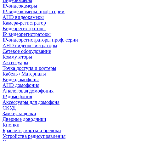
Видеокамеры
IP-видеокамеры
IP-видеокамеры проф. серии
AHD видеокамеры
Камера-регистратор
Видеорегистраторы
IP-видеорегистраторы
IP-видеорегистраторы проф. серии
AHD видеорегистраторы
Сетевое оборудование
Коммутаторы
Аксессуары
Точка доступа и роутеры
Кабель / Материалы
Видеодомофоны
AHD домофония
Аналоговая домофония
IP домофония
Аксессуары для домофона
СКУД
Замки, защелки
Дверные доводчики
Кнопки
Браслеты, карты и брелоки
Устройства радиоуправления