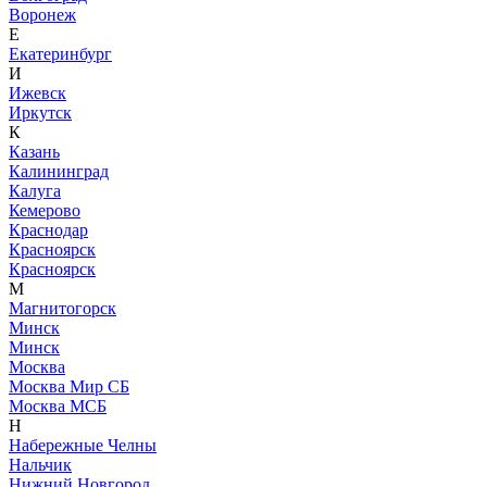
Воронеж
Е
Екатеринбург
И
Ижевск
Иркутск
К
Казань
Калининград
Калуга
Кемерово
Краснодар
Красноярск
Красноярск
М
Магнитогорск
Минск
Минск
Москва
Москва Мир СБ
Москва МСБ
Н
Набережные Челны
Нальчик
Нижний Новгород