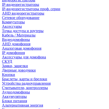
Видеорегистраторы
IP-видеорегистраторы
IP-видеорегистраторы проф. серии
AHD видеорегистраторы
Сетевое оборудование
Коммутаторы
Аксессуары
Точка доступа и роутеры
Кабель / Материалы
Видеодомофоны
AHD домофония
Аналоговая домофония
IP домофония
Аксессуары для домофона
СКУД
Замки, защелки
Дверные доводчики
Кнопки
Браслеты, карты и брелоки
Устройства радиоуправления
Считыватели, контроллеры
Аудиодомофоны
Аккумуляторы
Блоки питания
Альтернативная энергия