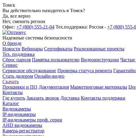
Томск
Вы действительно находитесь в Томск?
Да, все верно
Нет, сменить регион
Офис:
+7 (800) 555-21-04
Тех.поддержка: Россия -
+7 (800) 555-
Надежные системы безопасности
О бренде
Новости
Вебинары
Сертификаты
Реализованные проекты
Тех. поддержка
Сброс пароля
Памятка пользователю
Видеоинструкции
Частые
Сервис
Сервисное обслуживание
Проверка статуса ремонта
Гарантийн
Стать дилером
Онлайн-видео
Скачать
Прошивки и ПО
Документация
Маркетинговые материалы
Цен
Контакты
Где купить
Заказать звонок
Доставка
Контакты поддержки
Каталог
Видеокамеры
IP-видеокамеры
IP-видеокамеры проф. серии
AHD видеокамеры
Камера-регистратор