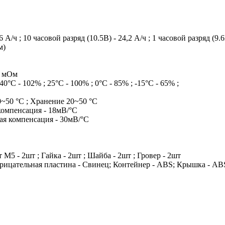
6 А/ч ; 10 часовой разряд (10.5В) - 24,2 А/ч ; 1 часовой разряд (9.6
м)
2 мОм
40°С - 102% ; 25°С - 100% ; 0°С - 85% ; -15°С - 65% ;
10~50 °С ; Хранение 20~50 °С
компенсация - 18мВ/°С
ная компенсация - 30мВ/°С
 М5 - 2шт ; Гайка - 2шт ; Шайба - 2шт ; Гровер - 2шт
рицательная пластина - Свинец; Контейнер - ABS; Крышка - ABS