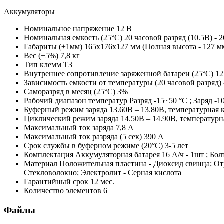
Аккумуляторы
Номинальное напряжение
12 B
Номинальная емкость (25°С)
20 часовой разряд (10.5В) - 2
Габариты (±1мм)
165x176x127 мм (Полная высота - 127 м
Вес (±5%)
7,8 кг
Тип клемм
T3
Внутреннее сопротивление заряженной батареи (25°С)
1
Зависимость емкости от температуры (20 часовой разряд)
Саморазряд в месяц (25°С)
3%
Рабочий диапазон температур
Разряд -15~50 °С ; Заряд -
Буферный режим заряда
13.60В – 13.80В, температурная 
Циклический режим заряда
14.50В – 14.90В, температур
Максимальный ток заряда
7,8 A
Максимальный ток разряда (5 сек)
390 A
Срок службы в буферном режиме (20°С)
3-5 лет
Комплектация
Аккумуляторная батарея 16 А/ч - 1шт ; Болт
Материал
Положительная пластина - Диоксид свинца; От
Стекловолокно; Электролит - Серная кислота
Гарантийный срок
12 мес.
Количество элементов
6
Файлы