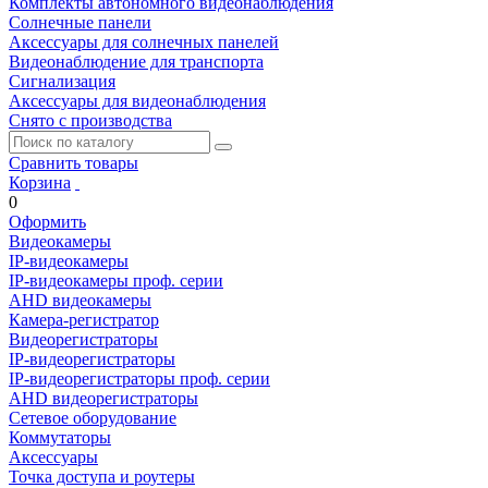
Комплекты автономного видеонаблюдения
Солнечные панели
Аксессуары для солнечных панелей
Видеонаблюдение для транспорта
Сигнализация
Аксессуары для видеонаблюдения
Снято с производства
Сравнить товары
Корзина
0
Оформить
Видеокамеры
IP-видеокамеры
IP-видеокамеры проф. серии
AHD видеокамеры
Камера-регистратор
Видеорегистраторы
IP-видеорегистраторы
IP-видеорегистраторы проф. серии
AHD видеорегистраторы
Сетевое оборудование
Коммутаторы
Аксессуары
Точка доступа и роутеры