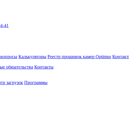
04-41
 вопросы
Калькуляторы
Реестр прошивок камер Optimus
Контак
ые обязательства
Контакты
тр загрузок
Программы