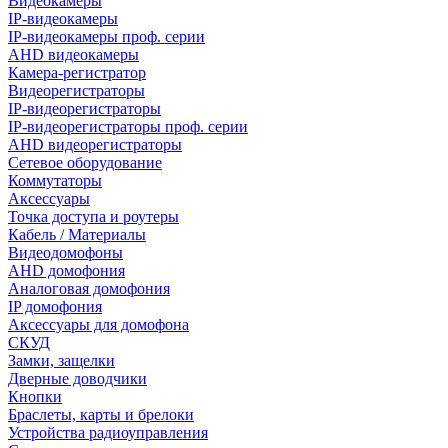
Видеокамеры
IP-видеокамеры
IP-видеокамеры проф. серии
AHD видеокамеры
Камера-регистратор
Видеорегистраторы
IP-видеорегистраторы
IP-видеорегистраторы проф. серии
AHD видеорегистраторы
Сетевое оборудование
Коммутаторы
Аксессуары
Точка доступа и роутеры
Кабель / Материалы
Видеодомофоны
AHD домофония
Аналоговая домофония
IP домофония
Аксессуары для домофона
СКУД
Замки, защелки
Дверные доводчики
Кнопки
Браслеты, карты и брелоки
Устройства радиоуправления