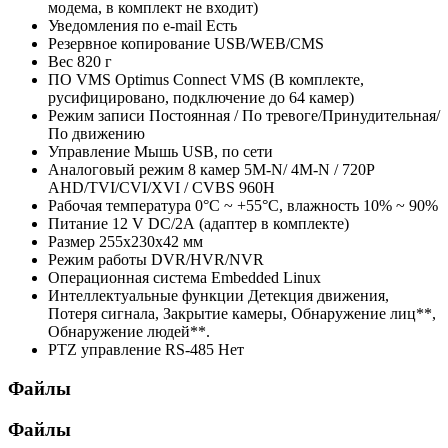
модема, в комплект не входит)
Уведомления по e-mail
Есть
Резервное копирование
USB/WEB/CMS
Вес
820 г
ПО VMS
Optimus Connect VMS (В комплекте,
русифицировано, подключение до 64 камер)
Режим записи
Постоянная / По тревоге/Принудительная/
По движению
Управление
Мышь USB, по сети
Аналоговый режим
8 камер 5M-N/ 4M-N / 720P
AHD/TVI/CVI/XVI / CVBS 960Н
Рабочая температура
0°С ~ +55°С, влажность 10% ~ 90%
Питание
12 V DC/2А (адаптер в комплекте)
Размер
255x230x42 мм
Режим работы
DVR/HVR/NVR
Операционная система
Embedded Linux
Интеллектуальные функции
Детекция движения,
Потеря сигнала, Закрытие камеры, Обнаружение лиц**,
Обнаружение людей**.
PTZ управление RS-485
Нет
Файлы
Файлы