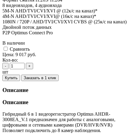
8 видеовходов, 4 аудиовхода
5M-N AHD/TVI/CVI/XVI @ (12к/с на канал)*
4M-N AHD/TVI/CVI/XVI@ (16к/с на канал)*
1080N / 720P / AHD/TVI/CVI/XVI CVBS @ (25к/с на канал)
Двойной поток данных
P2P Optimus Connect Pro
В наличии
Cравнить
Цена:
9 017
руб.
Кол-во:
-
+
шт
Купить
Заказать в 1 клик
Описание
Описание
Гибридный 6 в 1 видеорегистратор Optimus AHDR-
3008EA_V.1 предназначен для работы с аналоговыми,
цифровыми и сетевыми камерами (DVR/HVR/NVR)
Позволяет подключить до 8 камер наблюдения.