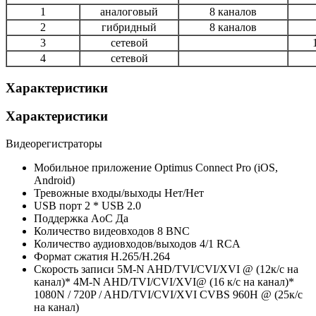
1
аналоговый
8 каналов
2
гибридный
8 каналов
3
сетевой
4
сетевой
Характеристики
Характеристики
Видеорегистраторы
Мобильное приложение
Optimus Connect Pro (iOS,
Android)
Тревожные входы/выходы
Нет/Нет
USB порт
2 * USB 2.0
Поддержка AoC
Да
Количество видеовходов
8 BNC
Количество аудиовходов/выходов
4/1 RCA
Формат сжатия
H.265/H.264
Скорость записи
5M-N AHD/TVI/CVI/XVI @ (12к/с на
канал)* 4M-N AHD/TVI/CVI/XVI@ (16 к/с на канал)*
1080N / 720P / AHD/TVI/CVI/XVI CVBS 960Н @ (25к/с
на канал)