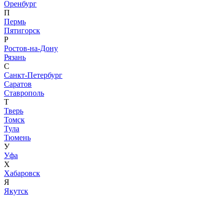
Оренбург
П
Пермь
Пятигорск
Р
Ростов-на-Дону
Рязань
С
Санкт-Петербург
Саратов
Ставрополь
Т
Тверь
Томск
Тула
Тюмень
У
Уфа
Х
Хабаровск
Я
Якутск