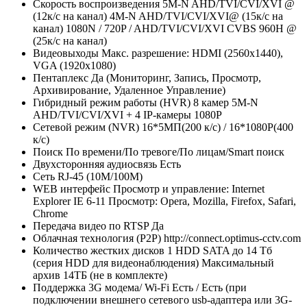
Скорость воспроизведения
5M-N AHD/TVI/CVI/XVI @
(12к/с на канал) 4M-N AHD/TVI/CVI/XVI@ (15к/с на
канал) 1080N / 720P / AHD/TVI/CVI/XVI CVBS 960Н @
(25к/с на канал)
Видеовыходы
Макс. разрешение: HDMI (2560x1440),
VGA (1920х1080)
Пентаплекс
Да (Мониторинг, Запись, Просмотр,
Архивирование, Удаленное Управление)
Гибридный режим работы (HVR)
8 камер 5M-N
AHD/TVI/CVI/XVI + 4 IP-камеры 1080P
Сетевой режим (NVR)
16*5МП(200 к/с) / 16*1080P(400
к/с)
Поиск
По времени/По тревоге/По лицам/Smart поиск
Двухсторонняя аудиосвязь
Есть
Сеть
RJ-45 (10M/100М)
WEB интерфейс
Просмотр и управление: Internet
Explorer IE 6-11 Просмотр: Opera, Mozilla, Firefox, Safari,
Chrome
Передача видео по RTSP
Да
Облачная технология (P2P)
http://connect.optimus-cctv.com
Количество жестких дисков
1 HDD SATA до 14 Тб
(серия HDD для видеонаблюдения) Максимальный
архив 14TБ (не в комплекте)
Поддержка 3G модема/ Wi-Fi
Есть / Есть (при
подключении внешнего сетевого usb-адаптера или 3G-