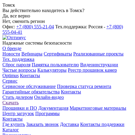
Томск
Вы действительно находитесь в Томск?
Да, все верно
Нет, сменить регион
Офис:
+7 (800) 555-21-04
Тех.поддержка: Россия -
+7 (800)
555-04-41
Надежные системы безопасности
О бренде
Новости
Вебинары
Сертификаты
Реализованные проекты
Тех. поддержка
Сброс пароля
Памятка пользователю
Видеоинструкции
Частые вопросы
Калькуляторы
Реестр прошивок камер
Optimus
Контакты
Сервис
Сервисное обслуживание
Проверка статуса ремонта
Гарантийные обязательства
Контакты
Стать дилером
Онлайн-видео
Скачать
Прошивки и ПО
Документация
Маркетинговые материалы
Центр загрузок
Программы
Контакты
Где купить
Заказать звонок
Доставка
Контакты поддержки
Каталог