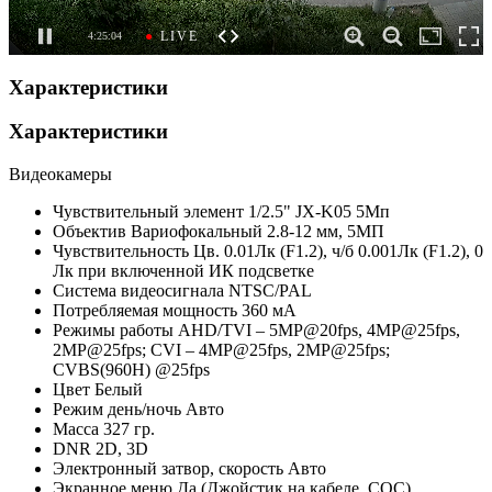
Характеристики
Характеристики
Видеокамеры
Чувствительный элемент
1/2.5" JX-K05 5Мп
Объектив
Вариофокальный 2.8-12 мм, 5МП
Чувствительность
Цв. 0.01Лк (F1.2), ч/б 0.001Лк (F1.2), 0
Лк при включенной ИК подсветке
Система видеосигнала
NTSC/PAL
Потребляемая мощность
360 мА
Режимы работы
AHD/TVI – 5MP@20fps, 4MP@25fps,
2МР@25fps; CVI – 4MP@25fps, 2МР@25fps;
CVBS(960H) @25fps
Цвет
Белый
Режим день/ночь
Авто
Масса
327 гр.
DNR
2D, 3D
Электронный затвор, скорость
Авто
Экранное меню
Да (Джойстик на кабеле, СОС)