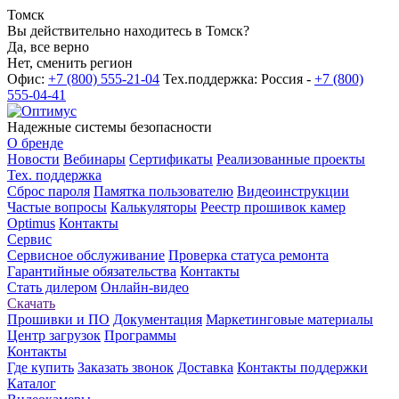
Томск
Вы действительно находитесь в Томск?
Да, все верно
Нет, сменить регион
Офис:
+7 (800) 555-21-04
Тех.поддержка: Россия -
+7 (800)
555-04-41
Надежные системы безопасности
О бренде
Новости
Вебинары
Сертификаты
Реализованные проекты
Тех. поддержка
Сброс пароля
Памятка пользователю
Видеоинструкции
Частые вопросы
Калькуляторы
Реестр прошивок камер
Optimus
Контакты
Сервис
Сервисное обслуживание
Проверка статуса ремонта
Гарантийные обязательства
Контакты
Стать дилером
Онлайн-видео
Скачать
Прошивки и ПО
Документация
Маркетинговые материалы
Центр загрузок
Программы
Контакты
Где купить
Заказать звонок
Доставка
Контакты поддержки
Каталог