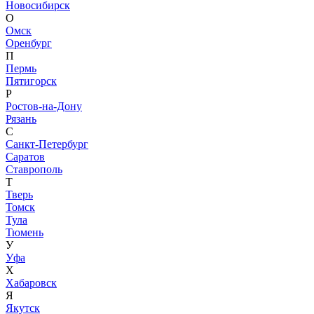
Новосибирск
О
Омск
Оренбург
П
Пермь
Пятигорск
Р
Ростов-на-Дону
Рязань
С
Санкт-Петербург
Саратов
Ставрополь
Т
Тверь
Томск
Тула
Тюмень
У
Уфа
Х
Хабаровск
Я
Якутск