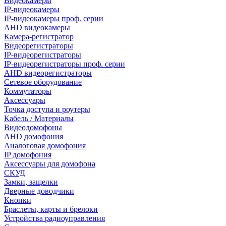
Видеокамеры
IP-видеокамеры
IP-видеокамеры проф. серии
AHD видеокамеры
Камера-регистратор
Видеорегистраторы
IP-видеорегистраторы
IP-видеорегистраторы проф. серии
AHD видеорегистраторы
Сетевое оборудование
Коммутаторы
Аксессуары
Точка доступа и роутеры
Кабель / Материалы
Видеодомофоны
AHD домофония
Аналоговая домофония
IP домофония
Аксессуары для домофона
СКУД
Замки, защелки
Дверные доводчики
Кнопки
Браслеты, карты и брелоки
Устройства радиоуправления