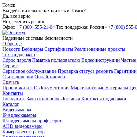
Томск
Вы действительно находитесь в Томск?
Да, все верно
Нет, сменить регион
Офис:
+7 (800) 555-21-04
Тех.поддержка: Россия -
+7 (800) 555-
Надежные системы безопасности
О бренде
Новости
Вебинары
Сертификаты
Реализованные проекты
Тех. поддержка
Сброс пароля
Памятка пользователю
Видеоинструкции
Частые
Сервис
Сервисное обслуживание
Проверка статуса ремонта
Гарантийн
Стать дилером
Онлайн-видео
Скачать
Прошивки и ПО
Документация
Маркетинговые материалы
Цен
Контакты
Где купить
Заказать звонок
Доставка
Контакты поддержки
Каталог
Видеокамеры
IP-видеокамеры
IP-видеокамеры проф. серии
AHD видеокамеры
Камера-регистратор