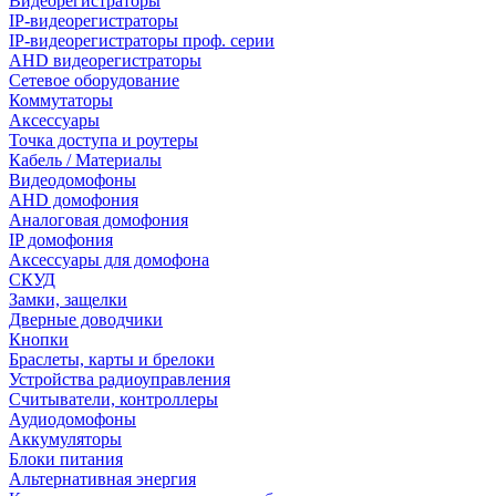
Видеорегистраторы
IP-видеорегистраторы
IP-видеорегистраторы проф. серии
AHD видеорегистраторы
Сетевое оборудование
Коммутаторы
Аксессуары
Точка доступа и роутеры
Кабель / Материалы
Видеодомофоны
AHD домофония
Аналоговая домофония
IP домофония
Аксессуары для домофона
СКУД
Замки, защелки
Дверные доводчики
Кнопки
Браслеты, карты и брелоки
Устройства радиоуправления
Считыватели, контроллеры
Аудиодомофоны
Аккумуляторы
Блоки питания
Альтернативная энергия