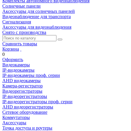
Комплекты автономного видеонаблюдения
Солнечные панели
Аксессуары для солнечных панелей
Видеонаблюдение для транспорта
Сигнализация
Аксессуары для видеонаблюдения
Снято с производства
Сравнить товары
Корзина
0
Оформить
Видеокамеры
IP-видеокамеры
IP-видеокамеры проф. серии
AHD видеокамеры
Камера-регистратор
Видеорегистраторы
IP-видеорегистраторы
IP-видеорегистраторы проф. серии
AHD видеорегистраторы
Сетевое оборудование
Коммутаторы
Аксессуары
Точка доступа и роутеры