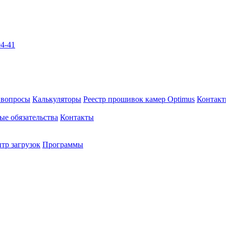
04-41
 вопросы
Калькуляторы
Реестр прошивок камер Optimus
Контак
ые обязательства
Контакты
тр загрузок
Программы