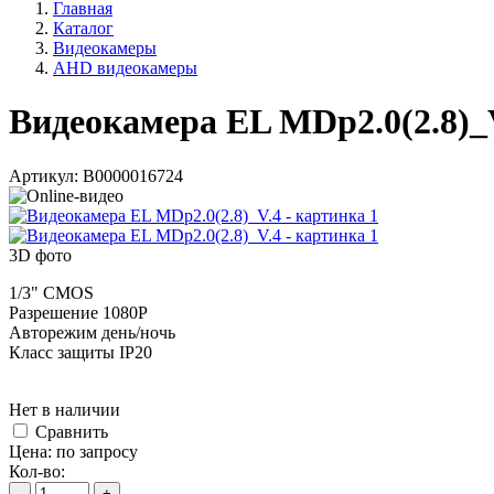
Главная
Каталог
Видеокамеры
AHD видеокамеры
Видеокамера EL MDp2.0(2.8)_
Артикул:
В0000016724
3D фото
1/3" CMOS
Разрешение 1080P
Авторежим день/ночь
Класс защиты IP20
Нет в наличии
Cравнить
Цена:
по запросу
Кол-во:
-
+